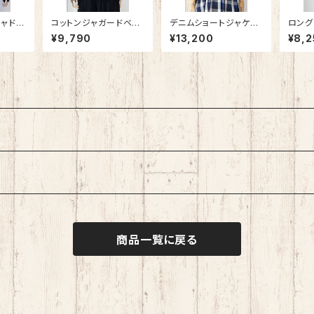
ャドー
コットンジャガードベス
デニムショートジャケッ
ロング
ラウス
ト
ト
¥9,790
¥13,200
¥8,2
商品一覧に戻る