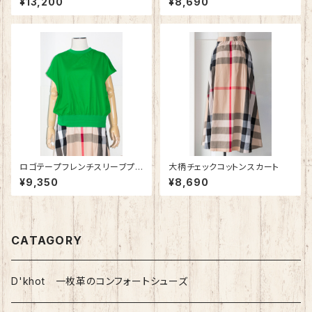
¥13,200
¥8,690
ロゴテープフレンチスリーブプル
大柄チェックコットンスカート
オーバー
¥9,350
¥8,690
CATAGORY
D'khot 一枚革のコンフォートシューズ