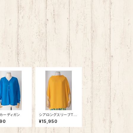
カーディガン
シアロングスリーブTシ
ャツ
790
¥15,950