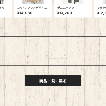
トップ
コットンアシメデザイン
デニムパンツ
チェッ
スカート
¥14,080
¥13,200
¥12,
商品一覧に戻る