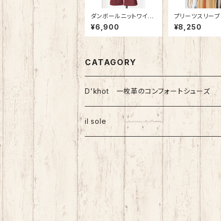
ダンボールニットワイド
プリーツスリーブ
パンツ
ス
¥6,900
¥8,250
CATAGORY
D'khot 一枚革のコンフォートシューズ
il sole