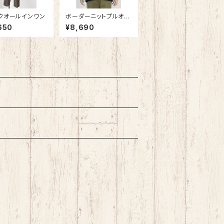
クオールインワン
ボーダーニットプルオー
バー
650
¥8,690